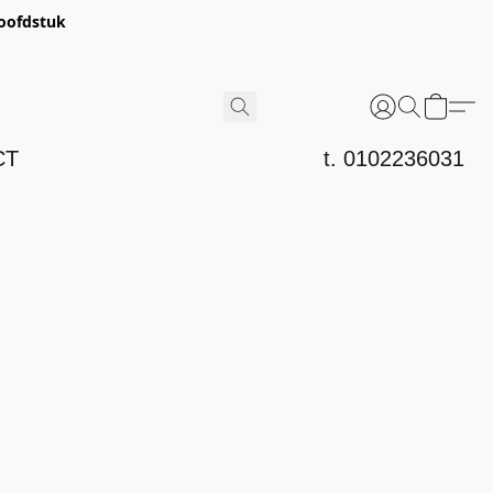
hoofdstuk
CT
t. 0102236031