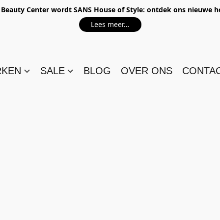
e Beauty Center wordt SANS House of Style: ontdek ons nieuwe 
Lees meer…
RKEN
SALE
BLOG
OVER ONS
CONTA