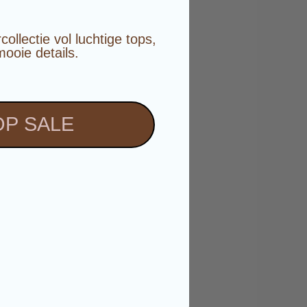
️
llectie vol luchtige tops,
mooie details.
P SALE