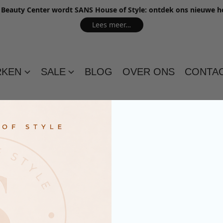
e Beauty Center wordt SANS House of Style: ontdek ons nieuwe 
Lees meer…
RKEN
SALE
BLOG
OVER ONS
CONTA