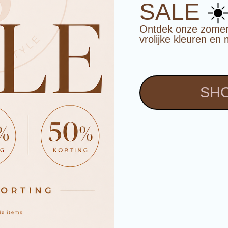
☀
SALE
Ontdek onze zomerco
vrolijke kleuren en 
SHO