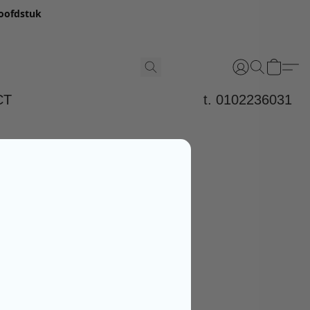
hoofdstuk
CT
t. 0102236031