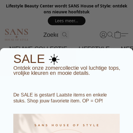
Lifestyle Beauty Center wordt SANS House of Style: ontdek
ons nieuwe hoofdstuk
Lees meer…
NIEUWE COLLECTIE
LIFESTYLE
ME
☀️
SALE
Ontdek onze zomercollectie vol luchtige tops,
vrolijke kleuren en mooie details.
De SALE is gestart! Laatste items en enkele
stuks. Shop jouw favoriete item. OP = OP!