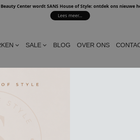
e Beauty Center wordt SANS House of Style: ontdek ons nieuwe 
Lees meer…
RKEN
SALE
BLOG
OVER ONS
CONTA