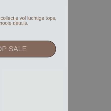
️
llectie vol luchtige tops,
mooie details.
P SALE