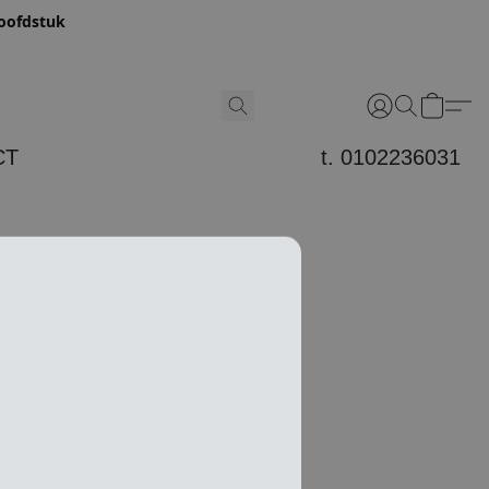
hoofdstuk
CT
t. 0102236031