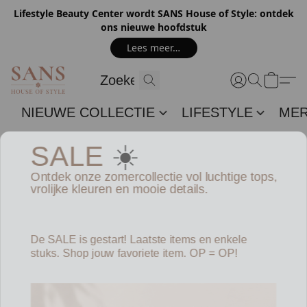
Lifestyle Beauty Center wordt SANS House of Style: ontdek
ons nieuwe hoofdstuk
Lees meer…
NIEUWE COLLECTIE
LIFESTYLE
ME
☀️
SALE
Ontdek onze zomercollectie vol luchtige tops,
vrolijke kleuren en mooie details.
De SALE is gestart! Laatste items en enkele
stuks. Shop jouw favoriete item. OP = OP!